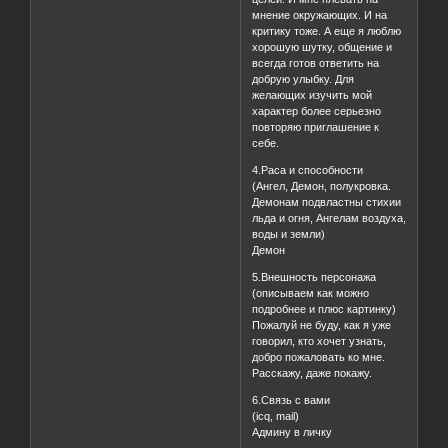
мнение окружающих. И на
критику тоже. А еще я люблю
хорошую шутку, общение и
всегда готов ответить на
добрую улыбку. Для
желающих изучить мой
характер более серьезно
повторяю приглашение к
себе.
4.Раса и способности
(Ангел, Демон, полукровка.
Демонам подвластны стихии
льда и огня, Ангелам воздуха,
воды и земли)
Демон
5.Внешность персонажа
(описываем как можно
подробнее и плюс картинку)
Пожалуй не буду, как я уже
говорил, кто хочет узнать,
добро пожаловать ко мне.
Расскажу, даже покажу.
6.Связь с вами
(icq, mail)
Админу в личку