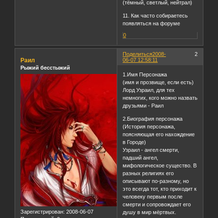
(тёмный, светлый, нейтрал)
11. Как часто собираетесь
появляться на форуме
0
Поделиться
2008-
2
Раил
06-07 12:58:11
Рыжий бесстыжий
1.Имя Персонажа
(имя и прозвище, если есть)
Лорд Узраил, для тех
немногих, кого можно назвать
друзьями - Раил
2.Биография персонажа
(История персонажа,
поясняющая его нахождение
в Городе)
Узраил - ангел смерти,
падший ангел,
мифологическое существо. В
разных религиях его
описывают по-разному, но
это всегда тот, кто приходит к
человеку первым после
смерти и сопровождает его
Зарегистрирован
: 2008-06-07
душу в мир мёртвых.