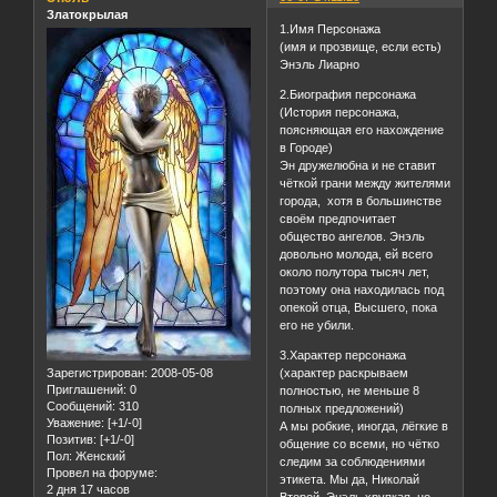
Златокрылая
1.Имя Персонажа
(имя и прозвище, если есть)
Энэль Лиарно
2.Биография персонажа
(История персонажа,
поясняющая его нахождение
в Городе)
Эн дружелюбна и не ставит
чёткой грани между жителями
города, хотя в большинстве
своём предпочитает
общество ангелов. Энэль
довольно молода, ей всего
около полутора тысяч лет,
поэтому она находилась под
опекой отца, Высшего, пока
его не убили.
3.Характер персонажа
Зарегистрирован
: 2008-05-08
(характер раскрываем
Приглашений:
0
полностью, не меньше 8
Сообщений:
310
полных предложений)
Уважение:
[+1/-0]
А мы робкие, иногда, лёгкие в
Позитив:
[+1/-0]
общение со всеми, но чётко
Пол:
Женский
следим за соблюдениями
Провел на форуме:
этикета. Мы да, Николай
2 дня 17 часов