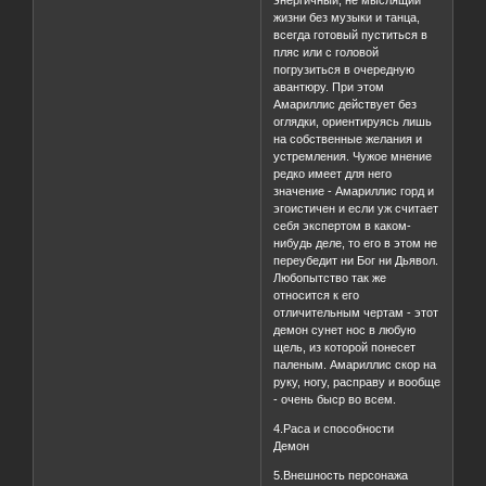
энергичный, не мыслящий
жизни без музыки и танца,
всегда готовый пуститься в
пляс или с головой
погрузиться в очередную
авантюру. При этом
Амариллис действует без
оглядки, ориентируясь лишь
на собственные желания и
устремления. Чужое мнение
редко имеет для него
значение - Амариллис горд и
эгоистичен и если уж считает
себя экспертом в каком-
нибудь деле, то его в этом не
переубедит ни Бог ни Дьявол.
Любопытство так же
относится к его
отличительным чертам - этот
демон сунет нос в любую
щель, из которой понесет
паленым. Амариллис скор на
руку, ногу, расправу и вообще
- очень быср во всем.
4.Раса и способности
Демон
5.Внешность персонажа