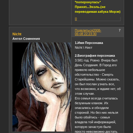
*поперхнулась*
Принят...Энэль.(не
переводимая азбука Морзе)
0
Поделиться
2008-
7
Nicht
06-08 22:23:30
Ангел Сомнения
1.Имя Персонажа
Nicht \ Нихт
2.Биография персонажа
3.581 год. Ровно. Вчера был
День Создания. В Город его
привело небольшое
обстоятельство - Смерть
Старейшины. Можно сказать,
он был послан узнать все,
что возможно, и ждаже нет, об
этом случае.
Его семья всегда считалась
безумным кланом. Их
опасались и обходили
стороной. Но без них нельзя
было обойтись - семья
владела той информацией,
которую зачастую было
просто невозможно достать.