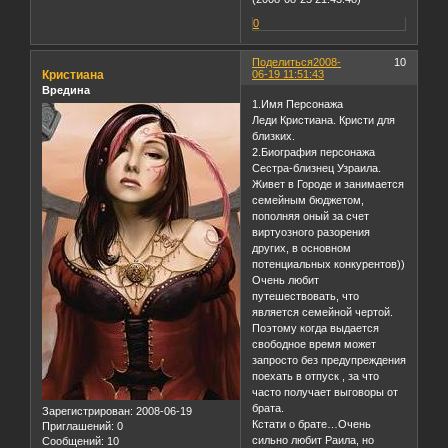
0
Поделиться
2008-
10
Кристиана
06-19 11:51:43
Вредина
1.Имя Персонажа
Леди Кристиана. Кристи для
близких.
2.Биография персонажа
Сестра-близнец Узраила.
Живет в Городе и занимается
семейным бюджетом,
пополняя оный за счет
виртуозного разорения
других, в основном
потенциальных конкурентов))
Очень любит
путешествовать, что
является семейной чертой.
Поэтому когда выдается
свободное время может
запросто без предупреждения
поехать в отпуск , за что
часто получает выговоры от
брата.
Зарегистрирован
: 2008-06-19
Кстати о брате…Очень
Приглашений:
0
сильно любит Раила, но
Сообщений:
10