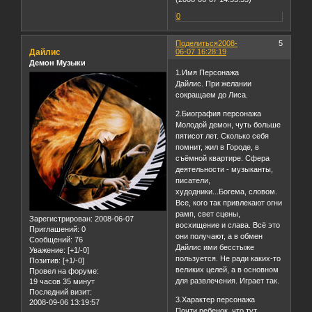
0
Поделиться
2008-
5
Дайлис
06-07 16:28:19
Демон Музыки
1.Имя Персонажа
Дайлис. При желании
сокращаем до Лиса.
2.Биография персонажа
Молодой демон, чуть больше
пятисот лет. Сколько себя
помнит, жил в Городе, в
съёмной квартире. Сфера
деятельности - музыканты,
писатели,
худодники...Богема, словом.
Все, кого так привлекают огни
рамп, свет сцены,
Зарегистрирован
: 2008-06-07
восхищение и слава. Всё это
Приглашений:
0
они получают, а в обмен
Сообщений:
76
Дайлис ими бесстыже
Уважение:
[+1/-0]
пользуется. Не ради каких-то
Позитив:
[+1/-0]
великих целей, а в основном
Провел на форуме:
для развлечения. Играет так.
19 часов 35 минут
Последний визит:
3.Характер персонажа
2008-09-06 13:19:57
Почти ребенок, что тут