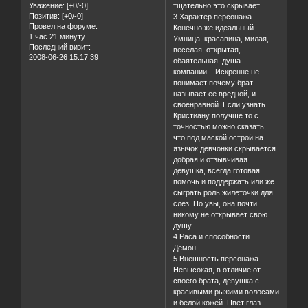
Уважение:
[+0/-0]
тщательно это скрывает .
Позитив:
[+0/-0]
3.Характер персонажа
Провел на форуме:
Конечно же идеальный.
1 час 21 минуту
Умница, красавица, милая,
Последний визит:
веселая, открытая,
2008-06-26 15:17:39
обаятельная, душа
компании... Искренне не
понимает почему брат
называет ее вредной, и
своенравной. Если узнать
Кристиану получше то с
точностью можно сказать,
что под маской острой на
язычок девчонки скрывается
добрая и отзывчивая
девушка, всегда готовая
помочь и поддержать или же
сыграть роль жилеточки для
слез. Но увы, она почти
никому не открывает свою
душу.
4.Раса и способности
Демон
5.Внешность персонажа
Невысокая, в отличие от
своего брата, девушка с
красивыми рыжими волосами
и белой кожей. Цвет глаз