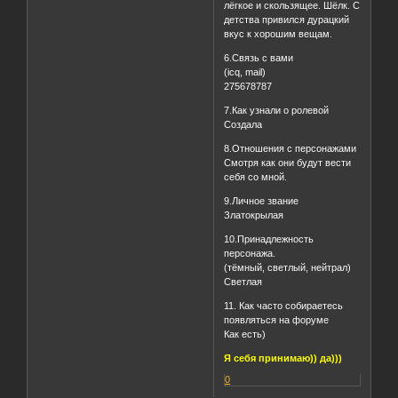
лёгкое и скользящее. Шёлк. С
детства привился дурацкий
вкус к хорошим вещам.
6.Связь с вами
(icq, mail)
275678787
7.Как узнали о ролевой
Создала
8.Отношения с персонажами
Смотря как они будут вести
себя со мной.
9.Личное звание
Златокрылая
10.Принадлежность
персонажа.
(тёмный, светлый, нейтрал)
Светлая
11. Как часто собираетесь
появляться на форуме
Как есть)
Я себя принимаю)) да)))
0