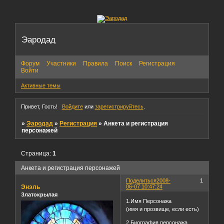
Эародад
Форум
Участники
Правила
Поиск
Регистрация
Войти
Активные темы
Привет, Гость!
Войдите
или
зарегистрируйтесь
.
»
Эародад
»
Регистрация
»
Анкета и регистрация
персонажей
Страница:
1
Анкета и регистрация персонажей
Поделиться
2008-
1
Энэль
06-07 10:47:24
Златокрылая
1.Имя Персонажа
(имя и прозвище, если есть)
2.Биография персонажа