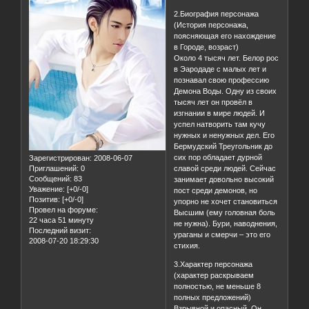
2.Биография персонажа
(История персонажа,
поясняющая его нахождение
в Городе, возраст)
Около 4 тысяч лет. Белор рос
в Эародаде с малых лет и
познавал свою профессию
Демона Воды. Одну из своих
тысяч лет он провёл в
изгнании в мире людей. И
успел натворить там кучу
нужных и ненужных дел. Его
Бермудский Треугольник до
сих пор обладает дурной
Зарегистрирован
: 2008-06-07
Приглашений:
0
славой среди людей. Сейчас
Сообщений:
83
занимает довольно высокий
Уважение:
[+0/-0]
пост среди демонов, но
Позитив:
[+0/-0]
упорно не хочет становиться
Провел на форуме:
Высшим (ему головная боль
22 часа 51 минуту
не нужна). Бури, наводнения,
Последний визит:
ураганы и смерчи – это его
2008-07-20 18:29:30
стихия.
3.Характер персонажа
(характер раскрываем
полностью, не меньше 8
полных предложений)
Взрывной и опасный. Он