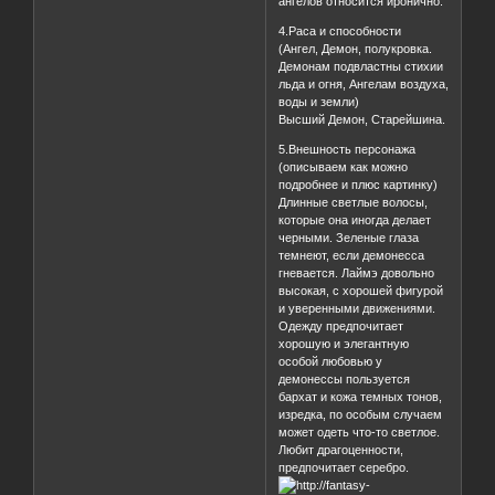
ангелов относится иронично.
4.Раса и способности
(Ангел, Демон, полукровка.
Демонам подвластны стихии
льда и огня, Ангелам воздуха,
воды и земли)
Высший Демон, Старейшина.
5.Внешность персонажа
(описываем как можно
подробнее и плюс картинку)
Длинные светлые волосы,
которые она иногда делает
черными. Зеленые глаза
темнеют, если демонесса
гневается. Лаймэ довольно
высокая, с хорошей фигурой
и уверенными движениями.
Одежду предпочитает
хорошую и элегантную
особой любовью у
демонессы пользуется
бархат и кожа темных тонов,
изредка, по особым случаем
может одеть что-то светлое.
Любит драгоценности,
предпочитает серебро.