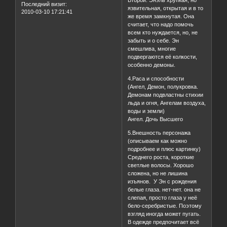
Второй. Энэль хрупкая, но
Последний визит:
язвительная, открытая и в то
2010-03-10 17:21:41
же время замкнутая. Она
считает, что надо помочь
всем кто нуждается, но, не
забыть и о себе. Эн
смешлива, многие
подвергаются её колкости,
особенно демоны.
4.Раса и способности
(Ангел, Демон, полукровка.
Демонам подвластны стихии
льда и огня, Ангелам воздуха,
воды и земли)
Ангел. Дочь Высшего
5.Внешность персонажа
(описываем как можно
подробнее и плюс картинку)
Среднего роста, короткие
светлые волосы. Хорошо
сложена, но не лишина
изъянов. У Эн с рождения
белые глаза. нет-нет. она не
слепая, просто глаза у неё
бело-серебристые. Поэтому
взгляд иногда может пугать.
В одежде предпочитает всё