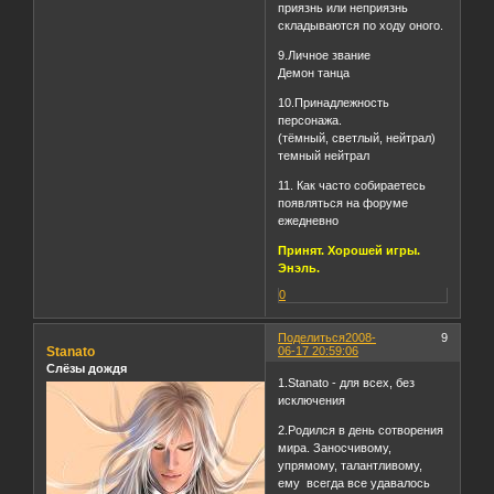
приязнь или неприязнь
складываются по ходу оного.
9.Личное звание
Демон танца
10.Принадлежность
персонажа.
(тёмный, светлый, нейтрал)
темный нейтрал
11. Как часто собираетесь
появляться на форуме
ежедневно
Принят. Хорошей игры.
Энэль.
0
Поделиться
2008-
9
Stanato
06-17 20:59:06
Слёзы дождя
1.Stanatо - для всех, без
исключения
2.Родился в день сотворения
мира. Заносчивому,
упрямому, талантливому,
ему всегда все удавалось