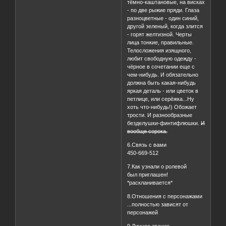
тёмно-каштановые, на висках
- по две рыжие пряди. Глаза
разноцветные - один синий,
другой зеленый, когда злится
- горят желтизной. Черты
лица тонкие, правильные.
Телосложения изящного,
любит свободную одежду -
чёрное в сочетании еще с
чем-нибудь. И обязательно
должна быть какая-нибудь
яркая деталь - или цветок в
петлице, или серёжка...Ну
хоть что-нибудь!) Обожает
трости. И разнообразные
безделушки-финтифлюшки.
И
вообще сорока.
6.Связь с вами
450-669-512
7.Как узнали о ролевой
был приглашен!
*раскланивается*
8.Отношения с персонажами
...полностью зависят от
персонажей
9.Личное звание