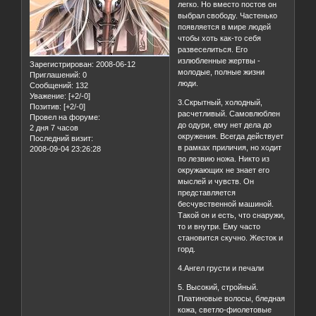
легко. Но вместо постов он
выбрал свободу. Частенько
появляется в мире людей
чтобы хоть как-то себя
развеселиться. Его
излюбленные жертвы -
Зарегистрирован
: 2008-06-12
молодые, полные жизни
Приглашений:
0
люди.
Сообщений:
132
Уважение:
[+2/-0]
3.Скрытный, холодный,
Позитив:
[+2/-0]
расчетливый. Самовлюблен
Провел на форуме:
до одури, ему нет дела до
2 дня 7 часов
окружения. Всегда действует
Последний визит:
в рамках приличия, но ходит
2008-09-04 23:26:28
по лезвию ножа. Никто из
окружающих не знает его
мыслей и чувств. Он
представляется
бесчувственной машиной.
Такой он и есть, что снаружи,
то и внутри. Ему часто
становится скучно. Жесток и
горд.
4.Ангел грусти и печали
5. Высокий, стройный.
Платиновые волосы, бледная
кожа, светло-фиолетовые