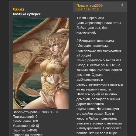
Поделиться
2008-
4
Лаймэ
06-07 14:53:12
Хозяйка сумерек
1.Имя Персонажа
(имя и прозвище, если есть)
Лаймэ, для вех, без
исключений.
2.Биография персонажа
(История персонажа,
поясняющая его нахождение
в Городе)
Лайме родилась 5 тысяч лет
назад. В семье обычных, не
занимающих высоких постов
демонов. Однако
амбициозность и
целеустремленность привели
ее на вершину власти.
Являясь одной из высших
демонов, обладает высшим
даром всеобщего
подчинения. Но использует
Зарегистрирован
: 2008-06-07
его крайне редко. Еще в
Приглашений:
0
юности Лаймэ принимала
Сообщений:
108
участие в войнах с ангелами
Уважение:
[+0/-0]
и полукровками. Повзрослев
Позитив:
[+0/-0]
поняла, что не все в мире
Провел на форуме: