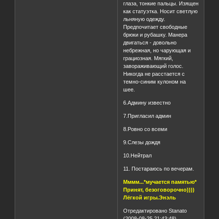
глаза, тонкие пальцы. Изящен
как статуэтка. Носит светлую
льняную одежду.
Предпочитает свободные
брюки и рубашку. Манера
двигаться - довольно
небрежная, но чарующая и
грациозная. Мягкий,
завораживающий голос.
Никогда не расстается с
темно-синим кулоном на
шее.
6.Админу известно
7.Пригласил админ
8.Ровно со всеми
9.Слезы дождя
10.Нейтрал
11. Постараюсь по вечерам.
Мммм...*мучается памятью*
Принят, безоговорочно))))
Лёгкой игры.Энэль
Отредактировано Stanato
(2008-08-25 21:43:48)