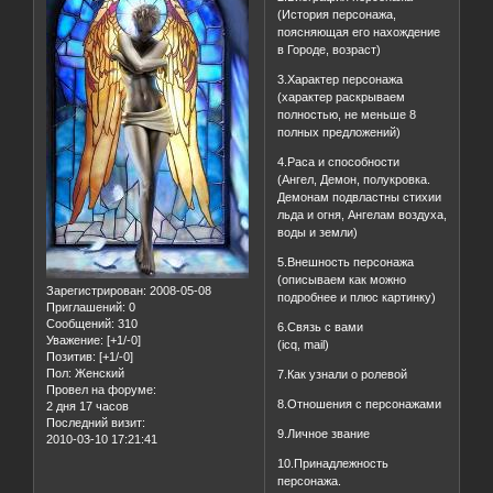
(История персонажа,
поясняющая его нахождение
в Городе, возраст)
3.Характер персонажа
(характер раскрываем
полностью, не меньше 8
полных предложений)
4.Раса и способности
(Ангел, Демон, полукровка.
Демонам подвластны стихии
льда и огня, Ангелам воздуха,
воды и земли)
5.Внешность персонажа
(описываем как можно
Зарегистрирован
: 2008-05-08
подробнее и плюс картинку)
Приглашений:
0
Сообщений:
310
6.Связь с вами
Уважение:
[+1/-0]
(icq, mail)
Позитив:
[+1/-0]
Пол:
Женский
7.Как узнали о ролевой
Провел на форуме:
8.Отношения с персонажами
2 дня 17 часов
Последний визит:
9.Личное звание
2010-03-10 17:21:41
10.Принадлежность
персонажа.