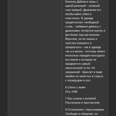
Близнец Дайлиса лишь с
одной разницей - зеленый
глаз-правый. Движения его
необычайно гибки и
пластичны. В одежде
предпочитает свободный
стиль - любимые джинсы с
драконами, потертую куртку и
футболку под настроение.
Впрочем, он не лишен и
чувства изящного и
прекрасного - как в одежде
так и в жизни - поэтому имеет
несколько парадно-выходных
костюмов к которым не
придерется самый
законченный эстет. Из
украшений - браслет в виде
змейки на запястье и серьга
с изумрудом в ухе.
6.Связь с вами
(icq, mail)
7.Как узнали о ролевой
Рассказали и пригласили)
8.Отношения с персонажами
Свободен в общении, но