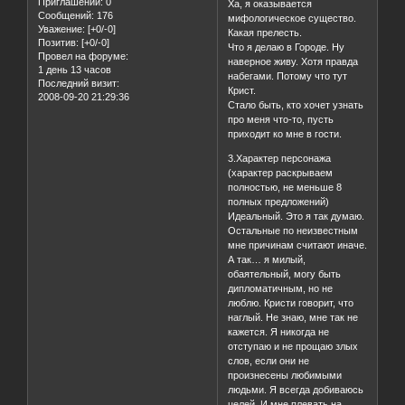
Приглашений:
0
Ха, я оказывается
Сообщений:
176
мифологическое существо.
Уважение:
[+0/-0]
Какая прелесть.
Позитив:
[+0/-0]
Что я делаю в Городе. Ну
Провел на форуме:
наверное живу. Хотя правда
1 день 13 часов
набегами. Потому что тут
Последний визит:
Крист.
2008-09-20 21:29:36
Стало быть, кто хочет узнать
про меня что-то, пусть
приходит ко мне в гости.
3.Характер персонажа
(характер раскрываем
полностью, не меньше 8
полных предложений)
Идеальный. Это я так думаю.
Остальные по неизвестным
мне причинам считают иначе.
А так… я милый,
обаятельный, могу быть
дипломатичным, но не
люблю. Кристи говорит, что
наглый. Не знаю, мне так не
кажется. Я никогда не
отступаю и не прощаю злых
слов, если они не
произнесены любимыми
людьми. Я всегда добиваюсь
целей. И мне плевать на