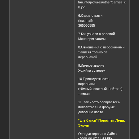
6.Связь с вами
(icq, mail)
365060585
7.Как узнали о ролевой
Меня пригласили.
8.Отношения с персонажами
Зависят только от
персонажей.
9.Личное звание
Хозяйка сумерек
10.Принадлежность
персонажа.
(тёмный, светлый, нейтрал)
темная
11. Как часто собираетесь
появляться на форуме
довольно часто
*улыбаясь* Приняты, Леди.
Энэль
Отредактировано Лаймэ
(2008-06-07 14:53:55)