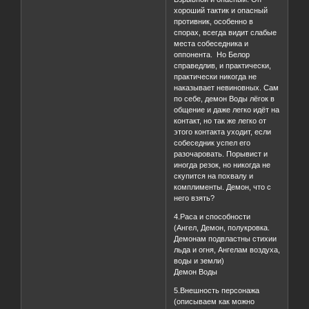
хороший тактик и опасный
противник, особенно в
спорах, всегда видит слабые
места собеседника и
оппонента. Но Белор
справедлив, и практически,
практически никогда не
наказывает невиновных. Сам
по себе, демон Воды лёгок в
общение и даже легко идёт на
контакт, но так же легко от
этого контакта уходит, если
собеседник успел его
разочаровать. Порывист и
иногда резок, но никогда не
скупится на похвалу и
комплименты. Демон, что с
него взять?
4.Раса и способности
(Ангел, Демон, полукровка.
Демонам подвластны стихии
льда и огня, Ангелам воздуха,
воды и земли)
Демон Воды
5.Внешность персонажа
(описываем как можно