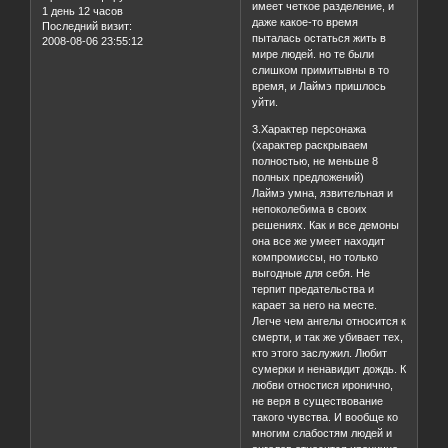
имеет четкое разделение, и
1 день 12 часов
даже какое-то время
Последний визит:
пыталась остаться жить в
2008-08-06 23:55:12
мире людей. но те были
слишком примитывны в то
время, и Лаймэ пришлось
уйти.
3.Характер персонажа
(характер раскрываем
полностью, не меньше 8
полных предложений)
Лаймэ умна, язвительная и
непоколебима в своих
решениях. Как и все демоны
она все же умеет находит
компромиссы, но только
выгодные для себя. Не
терпит предательства и
карает за него на месте.
Легче чем ангелы относится к
смерти, и так же убивает тех,
кто этого заслужил. Любит
сумерки и ненавидит дождь. К
любви отностися иронично,
не веря в существование
такого чувства. И вообще ко
многим слабостям людей и