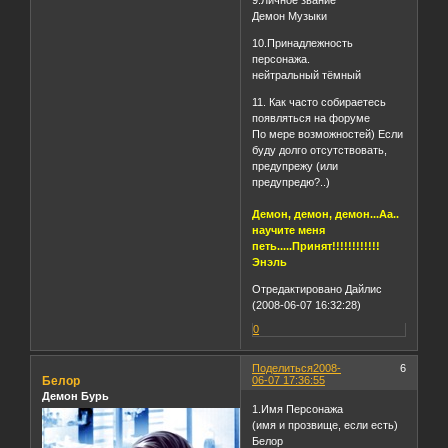
Демон Музыки
10.Принадлежность
персонажа.
нейтральный тёмный
11. Как часто собираетесь
появляться на форуме
По мере возможностей) Если
буду долго отсутствовать,
предупрежу (или
предупредю?..)
Демон, демон, демон...Аа..
научите меня
петь.....Принят!!!!!!!!!!!!
Энэль
Отредактировано Дайлис
(2008-06-07 16:32:28)
0
Поделиться
2008-
6
Белор
06-07 17:36:55
Демон Бурь
1.Имя Персонажа
(имя и прозвище, если есть)
Белор