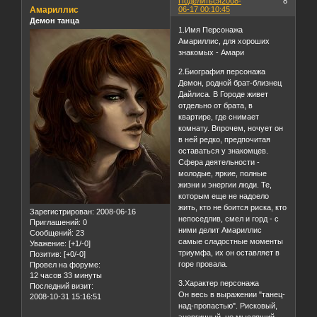
Поделиться
2008-
8
Амариллис
06-17 00:10:45
Демон танца
1.Имя Персонажа
Амариллис, для хороших
знакомых - Амари
2.Биография персонажа
Демон, родной брат-близнец
Дайлиса. В Городе живет
отдельно от брата, в
квартире, где снимает
комнату. Впрочем, ночует он
в ней редко, предпочитая
оставаться у знакомцев.
Сфера деятельности -
молодые, яркие, полные
жизни и энергии люди. Те,
которым еще не надоело
жить, кто не боится риска, кто
Зарегистрирован
: 2008-06-16
непоседлив, смел и горд - с
Приглашений:
0
ними делит Амариллис
Сообщений:
23
самые сладостные моменты
Уважение:
[+1/-0]
триумфа, их он оставляет в
Позитив:
[+0/-0]
горе провала.
Провел на форуме:
12 часов 33 минуты
3.Характер персонажа
Последний визит:
Он весь в выражении "танец-
2008-10-31 15:16:51
над-пропастью". Рисковый,