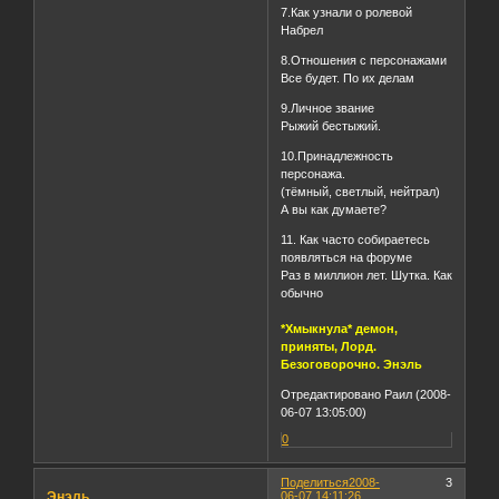
7.Как узнали о ролевой
Набрел
8.Отношения с персонажами
Все будет. По их делам
9.Личное звание
Рыжий бестыжий.
10.Принадлежность
персонажа.
(тёмный, светлый, нейтрал)
А вы как думаете?
11. Как часто собираетесь
появляться на форуме
Раз в миллион лет. Шутка. Как
обычно
*Хмыкнула* демон,
приняты, Лорд.
Безоговорочно. Энэль
Отредактировано Раил (2008-
06-07 13:05:00)
0
Поделиться
2008-
3
Энэль
06-07 14:11:26