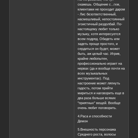
скажешь. Общение с...гхм,
клиентами не проходит даром
- Лис безответственный,
насмешливый, непостоянный
эгоистичный раздолбай. По-
настоящему любит только
музыку, хотя интересуется
всем подряд. Обидеть или
задеть проще простого, и
сердиться он будет, может
быть, аж целый час. Игрив,
крайне любопытен,
профессионально играет на
нервах (да и вообще почти на
всех музыкальных
инструментах). Под
настроение может ляпнуть
гадость, потом прийти
мириться и наговорить еще в
два раза больше всяких
"приятных" вещей. Вообще
очень любит поговорить.
4.Раса и способности
Демон
5.Внешность персонажа
Среднего роста, волосы