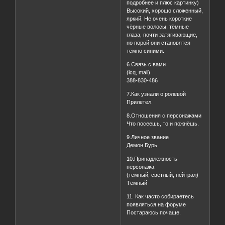
подробнее и плюс картинку)
Высокий, хорошо сложенный,
яркий. Не очень короткие
чёрные волосы, тёмные
глаза, почти затягивающие,
но порой они становятся
тёмно синими.
6.Связь с вами
(icq, mail)
388-830-486
7.Как узнали о ролевой
Прилетел.
8.Отношения с персонажами
Что посеешь, то и пожнёшь.
9.Личное звание
Демон Бурь
10.Принадлежность
персонажа.
(тёмный, светлый, нейтрал)
Тёмный
11. Как часто собираетесь
появляться на форуме
Постараюсь почаще.