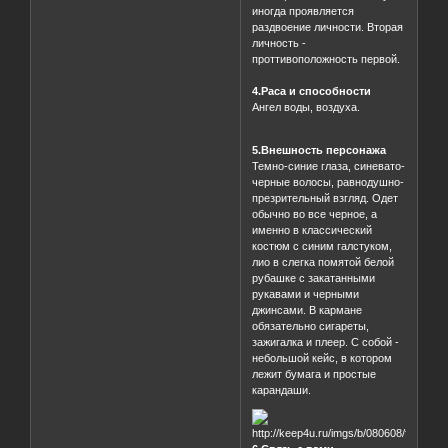
иногда проявляется
раздвоение личности. Вторая
личность -
проттивоположность первой.
4.Раса и способности
Ангел воды, воздуха.
5.Внешность персонажа
Темно-синие глаза, синевато-
черные волосы, равнодушно-
презрительный взгляд. Одет
обычно во все черное, а
именно в классический
костюм с синим галстуком,
лио в слегка помятой белой
рубашке с закатанными
рукавами и черными
джинсами. В кармане
обязательно сигареты,
зажигалка и плеер. С собой -
небольшой кейс, в котором
лежит бумага и простые
карандаши.