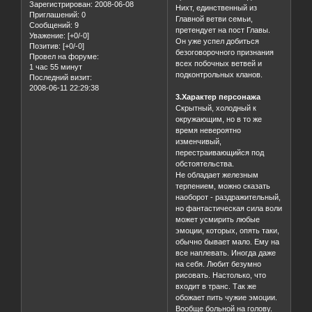
Зарегистрирован
: 2008-06-08
Нихт, единственный из
Приглашений:
0
Главной ветви семьи,
Сообщений:
9
претендует на пост Главы.
Уважение:
[+0/-0]
Он уже успел добиться
Позитив:
[+0/-0]
безоговорочного признания
Провел на форуме:
всех побочных ветвей и
1 час 55 минут
подконтрольных кланов.
Последний визит:
2008-06-11 22:29:38
3.Характер персонажа
Скрытный, холодный к
окружающим, но в то же
время невероятно
изменчивый,
перестраивающийся под
обстоятельства.
Не обладает железным
терпением, можно сказать
наоборот - раздражительный,
но фантастическая сила воли
может усмирить любые
эмоции, которых, опять таки,
обычно бывает мало. Ему на
все наплевать. Иногда даже
на себя. Любит безумно
рисовать. Настолько, что
входит в транс. Так же
обожает пить чужие эмоции.
Вообще больной на голову.