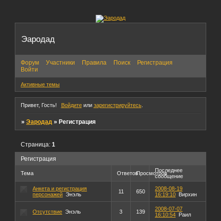
Эародад
Форум
Участники
Правила
Поиск
Регистрация
Войти
Активные темы
Привет, Гость!
Войдите
или
зарегистрируйтесь
.
»
Эародад
»
Регистрация
Страница:
1
Регистрация
Последнее
Тема
Ответов
Просмотров
сообщение
Анкета и регистрация
2008-08-19
11
650
персонажей
Энэль
16:19:10
Вирхин
2008-07-07
Отсутствие
Энэль
3
139
16:10:54
Раил