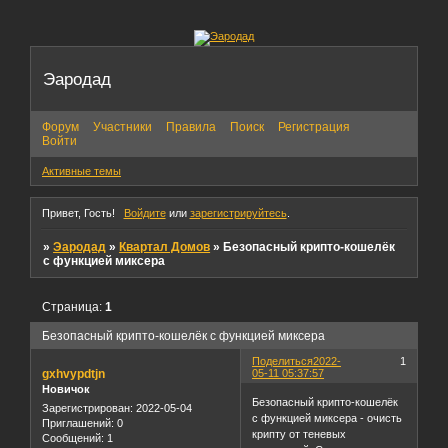
Эародад
Форум
Участники
Правила
Поиск
Регистрация
Войти
Активные темы
Привет, Гость!
Войдите
или
зарегистрируйтесь
.
»
Эародад
»
Квартал Домов
»
Безопасный крипто-кошелёк
с функцией миксера
Страница:
1
Безопасный крипто-кошелёк с функцией миксера
Поделиться
2022-
1
gxhvypdtjn
05-11 05:37:57
Новичок
Безопасный крипто-кошелёк
Зарегистрирован
: 2022-05-04
с функцией миксера - очисть
Приглашений:
0
крипту от теневых
Сообщений:
1