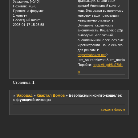
транзакций. Спаси свои
Уважение:
[+0/-0]
деньги! Анонимный крипто
Позитив:
[+0/-0]
кош. Благодаря встроенному
Провел на форуме:
1 минуту
миксеру ваши транзакции
Последний визит:
невозможно отследить!
2025-01-17 15:26:58
Внимание, скрытность,
анонимность. Кошелёк с p2p
выводом! Бесплатный,
анонимный кошелёк, без смс
и регистрации. Ваша ссылка
для рекламы:
https://rahakott.net
?
utm_source=kwork&utm_medium=sss4
Перейти:
https://is.gd/8uJ7kN
0
Страница:
1
»
Эародад
»
Квартал Домов
»
Безопасный крипто-кошелёк
с функцией миксера
создать форум