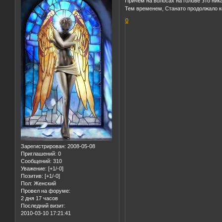
Причём на волосах на голове это ника
Тем временем, Станато продолжало ко
0
Зарегистрирован
: 2008-05-08
Приглашений:
0
Сообщений:
310
Уважение:
[+1/-0]
Позитив:
[+1/-0]
Пол:
Женский
Провел на форуме:
2 дня 17 часов
Последний визит:
2010-03-10 17:21:41