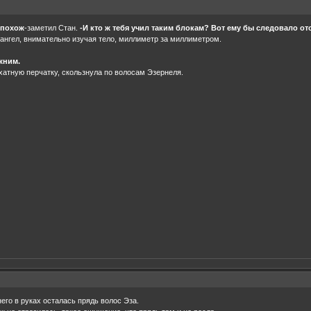
ь похож
-заметил Стан.
-И кто ж тебя учил таким блокам? Вот ему бы следовало ото
 ангел, внимательно изучая тело, миллиметр за миллиметром.
жним.
хатную перчатку, скользнула по волосам Эзернеля.
его в руках осталась прядь волос Эза.