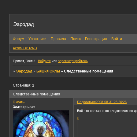
Эародад
Форум
Участники
Правила
Поиск
Регистрация
Войти
Активные темы
Привет, Гость!
Войдите
или
зарегистрируйтесь
.
»
Эародад
»
Башня Силы
»
Следственные помещения
Страница:
1
Следственные помещения
Энэль
Поделиться
2008-08-31 23:20:26
Златокрылая
Всё что связанно со следствием по д
0