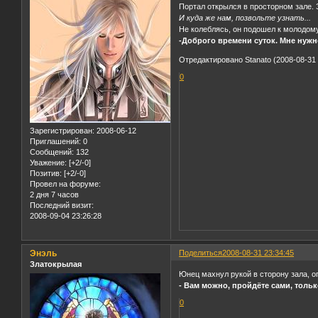
Портал открылся в просторном зале. 
И куда же нам, позвольте узнать...
Не колеблясь, он подошел к молодом
-Доброго времени суток. Мне нужн
Отредактировано Stanato (2008-08-31 
0
Зарегистрирован
: 2008-06-12
Приглашений:
0
Сообщений:
132
Уважение:
[+2/-0]
Позитив:
[+2/-0]
Провел на форуме:
2 дня 7 часов
Последний визит:
2008-09-04 23:26:28
Энэль
Поделиться
2008-08-31 23:34:45
Златокрылая
Юнец махнул рукой в сторону зала, о
- Вам можно, пройдёте сами, только
0