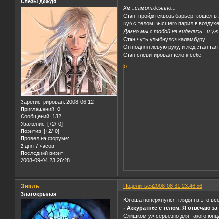
Слёзы дождя
Хм...самонадеянно...
Стан, пройдя сквозь барьер, вошел в
Куб с телом Высшего парил в воздухе
Давно мы с тобой не виделись...и уж
Стан чуть улыбнулся каламбуру.
Он поднял левую руку, и лед стал тая
Стан слевитировал тело к себе.
0
Зарегистрирован
: 2008-06-12
Приглашений:
0
Сообщений:
132
Уважение:
[+2/-0]
Позитив:
[+2/-0]
Провел на форуме:
2 дня 7 часов
Последний визит:
2008-09-04 23:26:28
Энэль
Поделиться
2008-08-31 23:46:56
Златокрылая
Юноша поперхнулся, глядя на это всё
- Аккуратнее с телом. Я отвечаю за
Слишком уж серьёзно для такого юнца