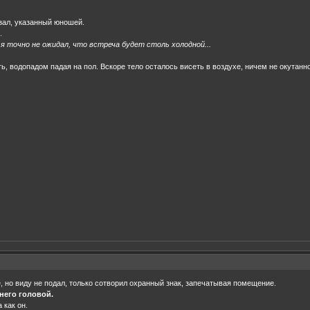
 зал, указанный юношей.
.
 я точно не ожидал, что встреча будет столь холодной...
ть, водопадом падая на пол. Вскоре тело осталось висеть в воздухе, ничем не окутанн
, но виду не подал, только сотворил охранный знак, запечатывая помещение.
 него головой.
 как он.