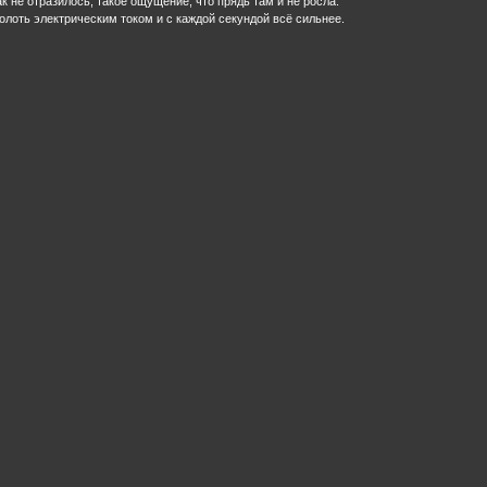
к не отразилось, такое ощущение, что прядь там и не росла.
лоть электрическим током и с каждой секундой всё сильнее.