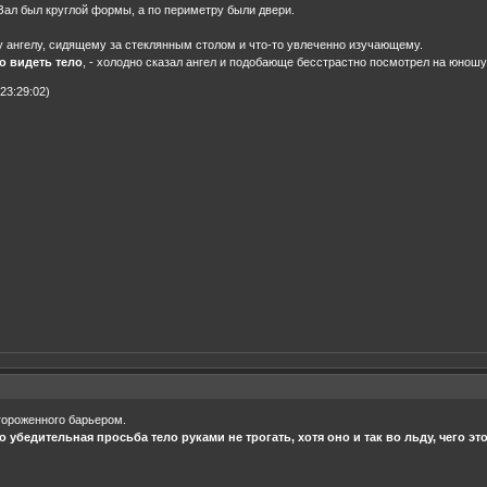
Зал был круглой формы, а по периметру были двери.
у ангелу, сидящему за стеклянным столом и что-то увлеченно изучающему.
о видеть тело
, - холодно сказал ангел и подобающе бесстрастно посмотрел на юношу
23:29:02)
гороженного барьером.
 убедительная просьба тело руками не трогать, хотя оно и так во льду, чего это 