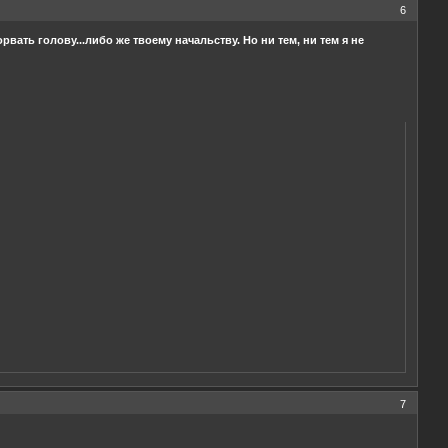
6
рвать голову...либо же твоему начальству. Но ни тем, ни тем я не
7