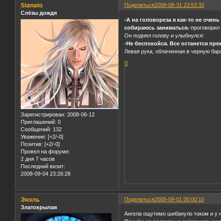
Stanato
Поделиться
2008-08-31 23:53:32
Слёзы дождя
-А на головореза я как-то не очен
собираюсь заниматься.
-проговорил
Он поднял голову и улыбнулся:
-Не беспокойся. Все останется пре
Левая рука, облаченная в черную бар
0
Зарегистрирован
: 2008-06-12
Приглашений:
0
Сообщений:
132
Уважение:
[+2/-0]
Позитив:
[+2/-0]
Провел на форуме:
2 дня 7 часов
Последний визит:
2008-09-04 23:26:28
Энэль
Поделиться
2008-09-01 00:00:15
Златокрылая
Ангела ощутимо шибануло током и у н