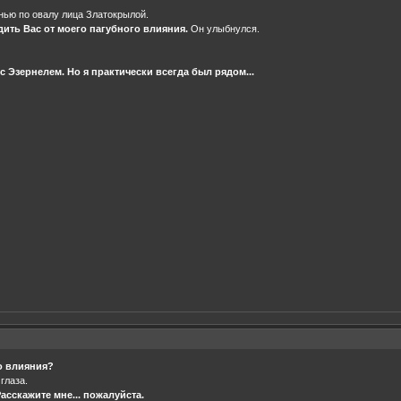
нью по овалу лица Златокрылой.
дить Вас от моего пагубного влияния.
Он улыбнулся.
 Эзернелем. Но я практически всегда был рядом...
го влияния?
глаза.
асскажите мне... пожалуйста.