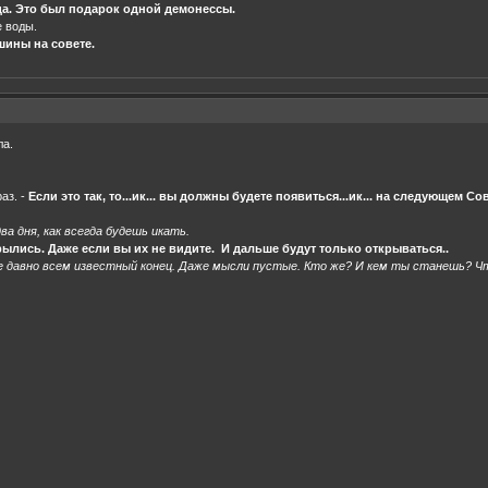
ьда. Это был подарок одной демонессы.
е воды.
шины на совете.
ла.
аз. -
Если это так, то...ик... вы должны будете появиться...ик... на следующем Сове
ва дня, как всегда будешь икать.
рылись. Даже если вы их не видите. И дальше будут только открываться..
е давно всем известный конец. Даже мысли пустые. Кто же? И кем ты станешь? Ч