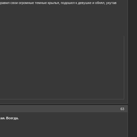
справил свои огромные темные крылья, подошел к девушке и обнял, укутав
63
ая. Всегда.