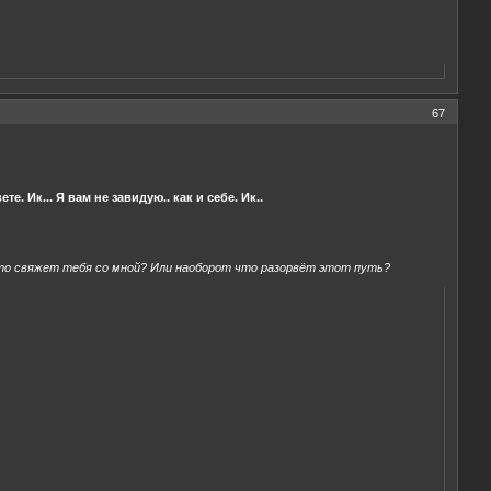
67
те. Ик... Я вам не завидую.. как и себе. Ик..
то свяжет тебя со мной? Или наоборот что разорвёт этот путь?