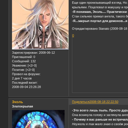
Еще один пронизывающий взгляд. Но а
крыльями. Поцеловал в макушку и пр
-Я понимаю, Энэль.... Практически 
Стан сильнее прижал ангела, такого б
-Я...закрыл портал для демонов...я
Отредактировано Stanato (2008-08-18 
0
Зарегистрирован
: 2008-06-12
Приглашений:
0
Сообщений:
132
Уважение:
[+2/-0]
Позитив:
[+2/-0]
Провел на форуме:
2 дня 7 часов
Последний визит:
2008-09-04 23:26:28
Энэль
Поделиться
2008-08-18 22:22:50
Златокрылая
-Это всего лишь пыль. Просто дур
Она вскинула голову и заглянула анге
- Почему я вас раньше не встреча
Неужели я так мало знаю о своём ро