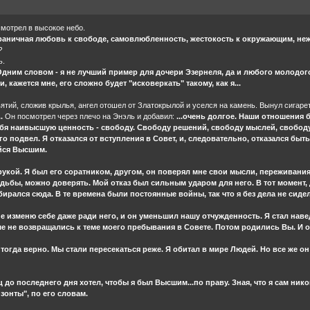
смотрел в высокое небо.
граничная любовь к свободе, самовлюбленность, жестокость к окружающим, неж
?
ь.
Одним словом - я не лучший пример для дочери Эзернеля, да и любого молодого
, кажется мне, его сложно будет "исковеркать" такому, как я...
ятий, сложив крылья, ангел отошел от Златокрылой и уселся на камень. Вынул сигарет
.
Он посмотрел через плечо на Энэль и добавил:
...очень долгое. Наши отношения
бя наивысшую ценность - свободу. Свободу решений, свободу мыслей, свободу 
его подвел. Я отказался от вступления в Совет, и, следовательно, отказался б
ийся Высшим.
 рукой. Я был его соратником, другом, он поверял мне свои мысли, переживания.
ьбы, можно доверять. Мой отказ был сильным ударом для него. В тот момент, д
ирался сюда. В те времена были постоянные войны, так что я без дела не сидел
не изменю себе даже ради него, и он уменьшил нашу отчужденность. Я стал наве
е не возвращались к теме моего пребывания в Совете. Потом родились Вы. И он
 тогда верно. Мы стали пересекаться реже. Я обитал в мире Людей. Но все же о
ец до последнего дня хотел, чтобы я был Высшим...по праву. Зная, что я сам ни
онты", по его словам.