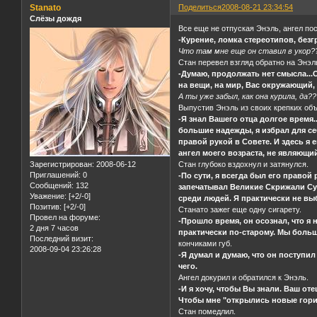
Stanato
Поделиться
2008-08-21 23:34:54
Слёзы дождя
Все еще не отпуская Энэль, ангел по
-Курение, ломка стереотипов, без
Что там мне еще он ставил в укор?
Стан перевел взгляд обратно на Энэл
-Думаю, продолжать нет смысла...
на вещи, на мир, Вас окружающий, и
А ты уже забыл, как она курила, да??
Выпустив Энэль из своих крепких объ
-Я знал Вашего отца долгое время..
большие надежды, я избрал для се
правой рукой в Совете. И здесь я 
ангел моего возраста, не являющ
Зарегистрирован
: 2008-06-12
Стан глубоко вздохнул и затянулся.
Приглашений:
0
-По сути, я всегда был его правой
Сообщений:
132
запечатывал Великие Скрижали Суд
Уважение:
[+2/-0]
среди людей. Я практически не выб
Позитив:
[+2/-0]
Станато зажег еще одну сигарету.
Провел на форуме:
-Прошло время, он осознал, что я 
2 дня 7 часов
практически по-старому. Мы больш
Последний визит:
кончиками губ.
2008-09-04 23:26:28
-Я думал и думаю, что он поступил
чего.
Ангел докурил и обратился к Энэль.
-И я хочу, чтобы Вы знали. Ваш от
Чтобы мне "открылись новые гориз
Стан помедлил.