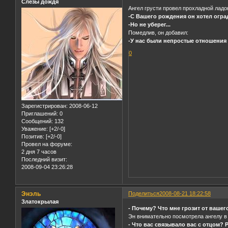
Слёзы дождя
Ангел грусти провел прохладной ладо
-С Вашего рождения он хотел огра
-Но не уберег...
Помедлив, он добавил:
-У нас были непростые отношения с
0
Зарегистрирован
: 2008-06-12
Приглашений:
0
Сообщений:
132
Уважение:
[+2/-0]
Позитив:
[+2/-0]
Провел на форуме:
2 дня 7 часов
Последний визит:
2008-09-04 23:26:28
Энэль
Поделиться
2008-08-21 18:22:58
Златокрылая
- Почему? Что мне грозит от ваше
Эн внимательно посмотрела ангелу в 
- Что вас связывало вас с отцом? Р