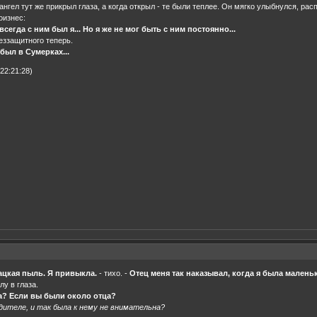
нгел тут же прикрыл глаза, а когда открыл - те были теплее. Он мягко улыбнулся, ра
оизнес:
всегда с ним был я... Но я же не мог быть с ним постоянно...
еззащитного теперь.
 был в Сумерках...
22:21:28)
ацкая пыль. Я привыкла.
- тихо. -
Отец меня так наказывал, когда я была маленьк
лу в глаза.
ла? Если вы были около отца?
дителе, и так была к нему не внимательна?