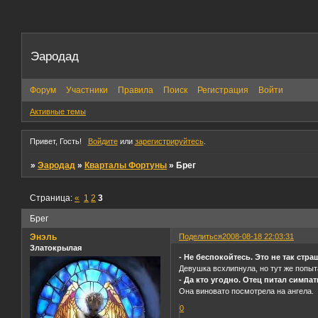
Эародад
Форум
Участники
Правила
Поиск
Регистрация
Войти
Активные темы
Привет, Гость!
Войдите
или
зарегистрируйтесь
.
»
Эародад
»
Кварталы Фортуны
»
Брег
Страница:
«
1
2
3
Брег
Энэль
Поделиться
2008-08-18 22:03:31
Златокрылая
- Не беспокойтесь. Это не так стра
Девушка всхлипнула, но тут же попыта
- Да кто угодно. Отец питал симпат
Она виновато посмотрела на ангела.
0