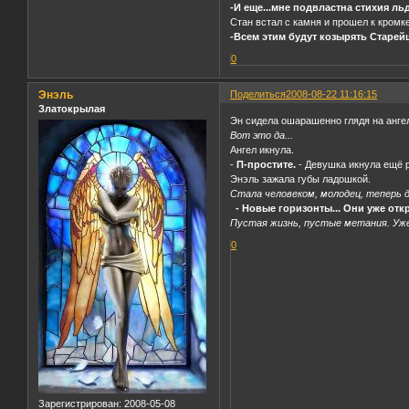
-И еще...мне подвластна стихия л
Стан встал с камня и прошел к кромк
-Всем этим будут козырять Старей
0
Энэль
Поделиться
2008-08-22 11:16:15
Златокрылая
Эн сидела ошарашенно глядя на анге
Вот это да...
Ангел икнула.
-
П-простите.
- Девушка икнула ещё р
Энэль зажала губы ладошкой.
Стала человеком, молодец, теперь д
- Новые горизонты... Они уже отк
Пустая жизнь, пустые метания. Уж
0
Зарегистрирован
: 2008-05-08