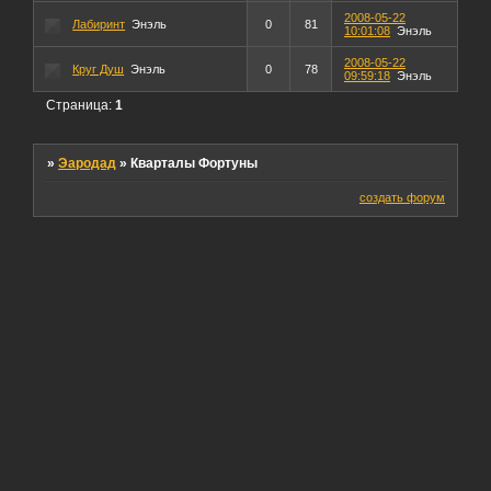
2008-05-22
Лабиринт
Энэль
0
81
10:01:08
Энэль
2008-05-22
Круг Душ
Энэль
0
78
09:59:18
Энэль
Страница:
1
»
Эародад
»
Кварталы Фортуны
создать форум