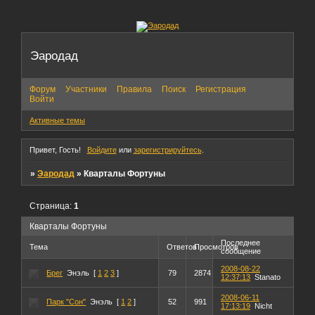
Эародад
Форум
Участники
Правила
Поиск
Регистрация
Войти
Активные темы
Привет, Гость!
Войдите
или
зарегистрируйтесь
.
»
Эародад
»
Кварталы Фортуны
Страница:
1
Кварталы Фортуны
Последнее
Тема
Ответов
Просмотров
сообщение
2008-08-22
Брег
Энэль
[
1
2
3
]
79
2874
12:37:13
Stanato
2008-06-11
Парк "Сон"
Энэль
[
1
2
]
52
991
17:13:19
Nicht