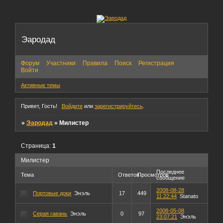
Эародад
Форум
Участники
Правила
Поиск
Регистрация
Войти
Активные темы
Привет, Гость!
Войдите
или
зарегистрируйтесь
.
»
Эародад
»
Милистер
Страница:
1
Милистер
Последнее
Тема
Ответов
Просмотров
сообщение
2008-08-28
Портовые доки
Энэль
17
449
11:22:44
Stanato
2008-05-08
Серая гавань
Энэль
0
97
23:07:21
Энэль