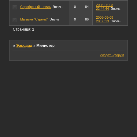
2008-05-08
Серебряный шпиль
Энэль
0
84
22:44:44
Энэль
2008-05-08
Магазин "Стрела"
Энэль
0
86
20:36:13
Энэль
Страница:
1
»
Эародад
»
Милистер
создать форум